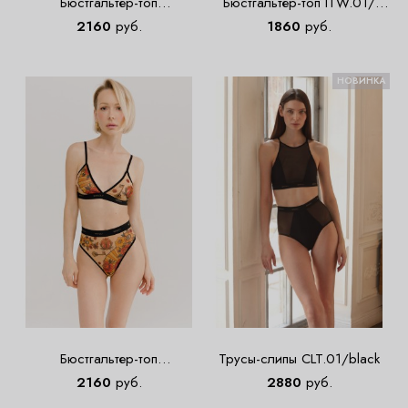
Бюстгальтер-топ
Бюстгальтер-топ ITW.01/
ITW.01/Palace
сеткачер
2160
руб.
1860
руб.
НОВИНКА
Бюстгальтер-топ
Трусы-слипы CLT.01/black
ITW.04/Spain
2160
руб.
2880
руб.