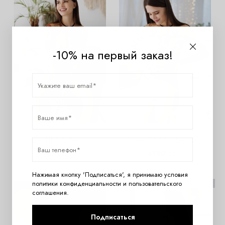
-10% на первый заказ!
Боди ITB.03/Gargona
Боди ITB.03/oldschool
4040
руб.
4180
руб.
Нажимая кнопку 'Подписаться', я принимаю условия
НОВИНКА
политики конфиденциальности
и
пользовательского
соглашения
.
Подписаться