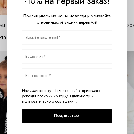
-10% на первый заказ!
Подпишитесь на наши новости и узнавайте
о новинках и акциях первыми!
ALI Сорочка для девочек
Детская сорочка 22S Natasza 270
210
руб.
1800
руб.
Нажимая кнопку 'Подписаться', я принимаю
условия
политики конфиденциальности
и
пользовательского соглашения
.
Подписаться