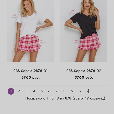
23S Sophie 2876-01
23S Sophie 2876-02
3760
руб.
3760
руб.
1
2
3
4
5
6
7
8
9
>
>|
Показано с 1 по 18 из 878 (всего 49 страниц)