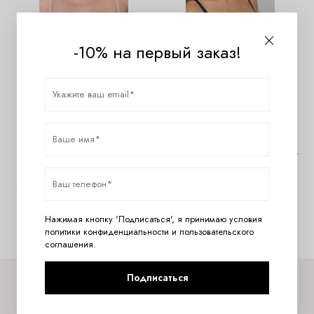
-10% на первый заказ!
Бюстгальтер планж бежевый
Бюстгальтер планж черный с
с эффектом пуш-ап W00J5
эффектом пуш-ап W00J5
8380
руб.
8380
руб.
Показано с 1 по 4 из 4 (всего 1 страниц)
Нажимая кнопку 'Подписаться', я принимаю условия
политики конфиденциальности
и
пользовательского
соглашения
.
Подписаться
Подписывайтесь на Konsoleta в Telegram