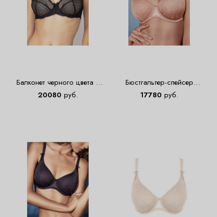
Балконет черного цвета с
Бюстгальтер-спейсер
узором в горошек 08191
Empreinte 40173
20080
руб.
17780
руб.