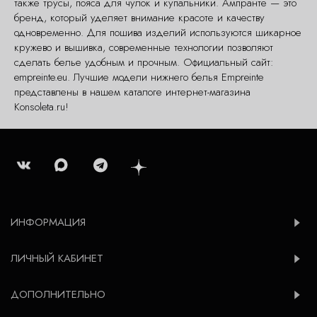
также трусы, пояса для чулок и купальники. Ампранте — это
бренд, который уделяет внимание красоте и качеству
одновременно. Для пошива изделий используются шикарное
кружево и вышивка, современные технологии позволяют
сделать белье удобным и прочным. Официальный сайт:
empreinte.eu. Лучшие модели нижнего белья Empreinte
представлены в нашем каталоге интернет-магазина
Konsoleta.ru!
ИНФОРМАЦИЯ
ЛИЧНЫЙ КАБИНЕТ
ДОПОЛНИТЕЛЬНО