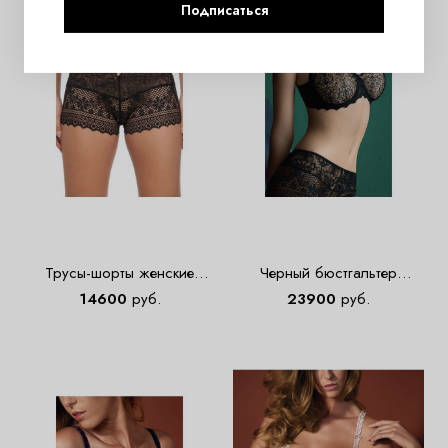
Подписаться
Трусы-шорты женские
Черный бюстгальтер
Empreinte 02151 черные
Empreinte 07151
14600
руб.
23900
руб.