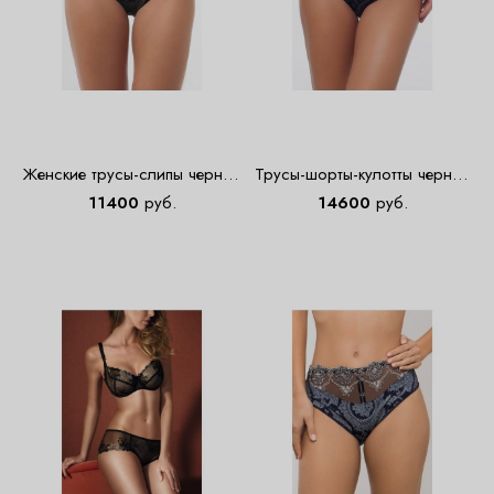
Женские трусы-слипы черные
Трусы-шорты-кулотты черные
Empreinte 0382
Empreinte 0282
11400
руб.
14600
руб.