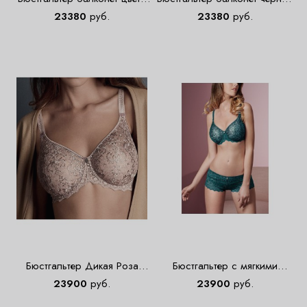
экрю Empreinte 0882
Empreinte 0882
23380
руб.
23380
руб.
Бюстгальтер Дикая Роза
Бюстгальтер с мягкими
Empreinte 07151
чашками изумрудный
23900
руб.
23900
руб.
Empreinte 07151