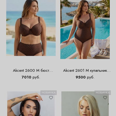
Akcent 2600 M бюст
Akcent 2601 M купальник
пляжный
совместный
7010
руб.
9500
руб.
НОВИНКА
НОВИНКА