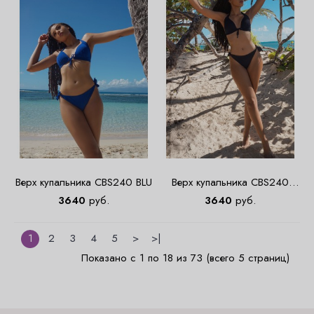
Верх купальника CBS240 BLU
Верх купальника CBS240
NEG
3640
руб.
3640
руб.
1
2
3
4
5
>
>|
Показано с 1 по 18 из 73 (всего 5 страниц)