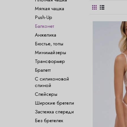
Мягкая чашка
Push-Up
Балконет
Анжелика
Бюстье, топы
Минимайзеры
Трансформер
Бралетт
С силиконовой
спиной
Спейсеры
Широкие бретели
Застежка спереди
Без бретелек