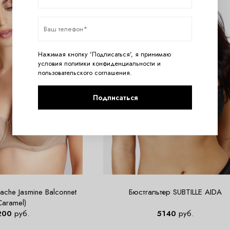
Нажимая кнопку 'Подписаться', я принимаю
условия
политики конфиденциальности
и
пользовательского соглашения
.
Подписаться
ache Jasmine Balconnet
Бюстгальтер SUBTILLE AIDA
Caramel)
200
руб.
5140
руб.