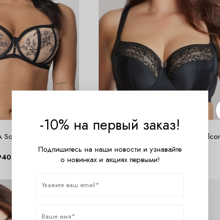
-10% на первый заказ!
 Soft balconette Бюст
Бюстгальтер Panache Chi Chi Balco
(Black)
Подпишитесь на наши новости и узнавайте
940
руб.
8900
руб.
о новинках и акциях первыми!