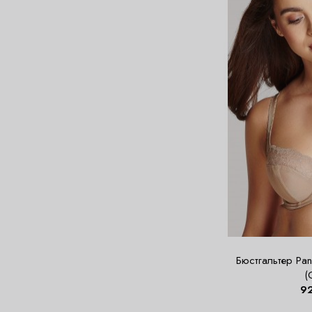
Бюстгальтер Pan
(
9