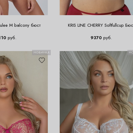
ulee M balcony бюст
KRIS LINE CHERRY Softfullcup Бюс
110
руб.
9370
руб.
НОВИНКА
Н