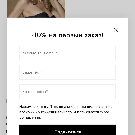
-10% на первый заказ!
Бюстгальтер Mioocchi 6160
1500
1840
руб.
руб.
Показано с 1 по 1 из 1 (всего 1 страниц)
Нижнее белье Mioocchi
Нажимая кнопку 'Подписаться', я принимаю условия
политики конфиденциальности
и
пользовательского
Mioocchi – итальянская торговая марка женского белья,
соглашения
.
которая уверенно заняла свою нишу на российском бельевом
рынке благодаря высокому качеству и своей
Подписаться