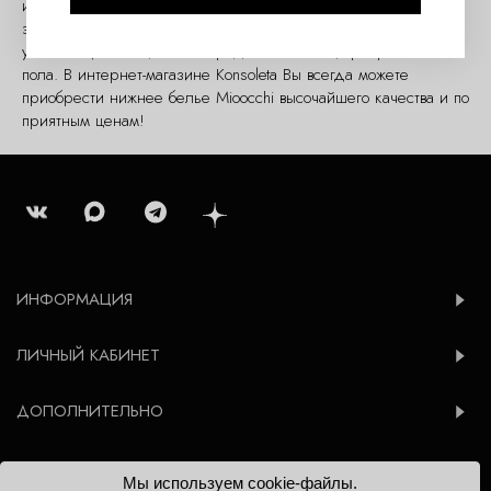
индивидуальности. Женское нижнее белье марки Mioocchi –
это знак принадлежности к особой группе уверенных в себе,
успешных, любящих себя представительниц прекрасного
пола. В интернет-магазине Konsoleta Вы всегда можете
приобрести нижнее белье Mioocchi высочайшего качества и по
приятным ценам!
ИНФОРМАЦИЯ
ЛИЧНЫЙ КАБИНЕТ
ДОПОЛНИТЕЛЬНО
Мы используем cookie-файлы.