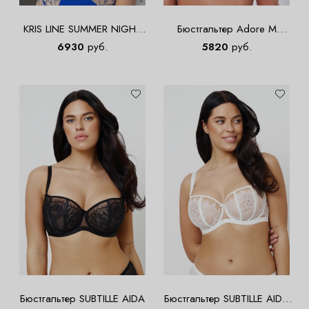
KRIS LINE SUMMER NIGHT
Бюстгальтер Adore M
Halfcupsoft Бюст
Balconette Red
6930
руб.
5820
руб.
Бюстгальтер SUBTILLE AIDA
Бюстгальтер SUBTILLE AIDA