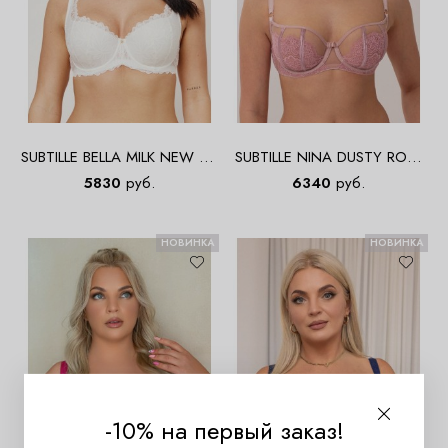
SUBTILLE BELLA MILK NEW Full
SUBTILLE NINA DUSTY ROSE
Cup Бюст
Soft Balconette Бюст
5830
руб.
6340
руб.
НОВИНКА
НОВИНКА
-10% на первый заказ!