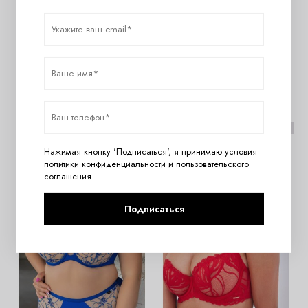
KRIS LINE BLUSH Halfcupsoft
KRIS LINE MYSTERY
Бюст
Halfcupsoft Бюст
7910
руб.
8220
руб.
НОВИНКА
НОВИНКА
Нажимая кнопку 'Подписаться', я принимаю условия
политики конфиденциальности
и
пользовательского
соглашения
.
Подписаться