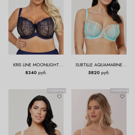
KRIS LINE MOONLIGHT
SUBTILLE AQUAMARINE
Halfcupsoft Бюст
AZURE Soft Balconette Бюст
8340
руб.
5820
руб.
НОВИНКА
НОВИНКА