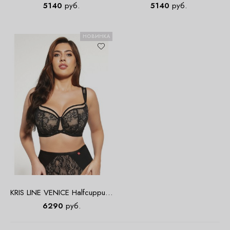
МОЛОЧНЫЙ
5140
руб.
5140
руб.
НОВИНКА
KRIS LINE VENICE Halfcuppush
Бюст
6290
руб.