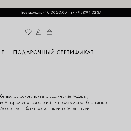
Без выходных 10:00-20:00
+7(499)394-02-37
LE
ПОДАРОЧНЫЙ СЕРТИФИКАТ
 белья. За основу взяты классические модели,
ением передовых технологий на производстве: бесшовные
. Ассортимент богат роскошными небанальными