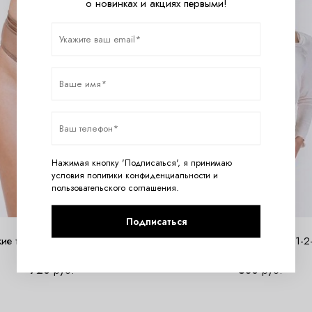
о новинках и акциях первыми!
Нажимая кнопку 'Подписаться', я принимаю
условия
политики конфиденциальности
и
пользовательского соглашения
.
Подписаться
кие трусы SG23030-3-2026
Женские трусы SG23061-2
720
руб.
580
руб.