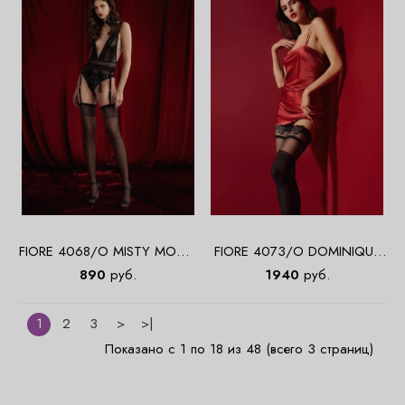
FIORE 4068/O MISTY MOON
FIORE 4073/O DOMINIQUE
20 DEN Чулки
40 DEN Чулки
890
руб.
1940
руб.
1
2
3
>
>|
Показано с 1 по 18 из 48 (всего 3 страниц)