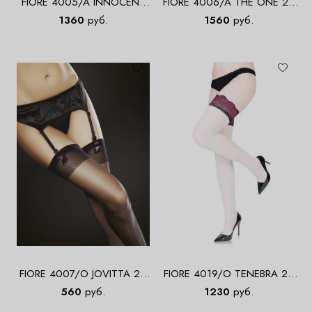
FIORE 4005/A INNOCENT
FIORE 4006/A THE ONE 20
20 DEN Чулки
DEN Чулки
1360
руб.
1560
руб.
FIORE 4007/O JOVITTA 20
FIORE 4019/O TENEBRA 20
DEN Чулки
DEN Чулки
560
руб.
1230
руб.