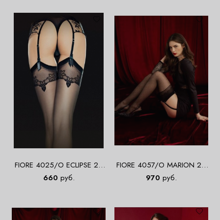
FIORE 4025/O ECLIPSE 20
FIORE 4057/O MARION 20
DEN Чулки
DEN Чулки
660
руб.
970
руб.