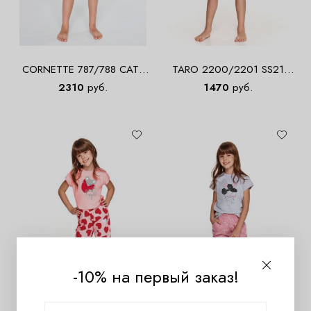
CORNETTE 787/788 CATS
TARO 2200/2201 SS21
Пижама для девочек с
HANIA Пижама для девочек
2310
руб.
1470
руб.
шортами
с шортами
-10% на первый заказ!