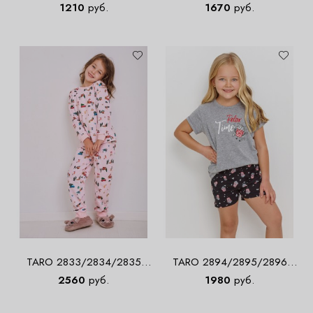
Сорочка для девочек
KAROLEK Пижама для
1210
руб.
1670
руб.
мальчиков с шортами
TARO 2833/2834/2835
TARO 2894/2895/2896
AW22/23 LAURA Пижама
RELAX Пижама для девочек
2560
руб.
1980
руб.
для девочек со штанами
с шортами