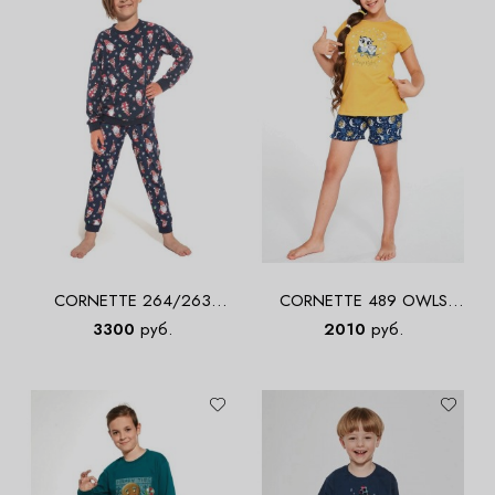
CORNETTE 264/263
CORNETTE 489 OWLS
GNOMES 3 Пижама для
Пижама для девочек с
3300
руб.
2010
руб.
мальчиков со штанами
шортами