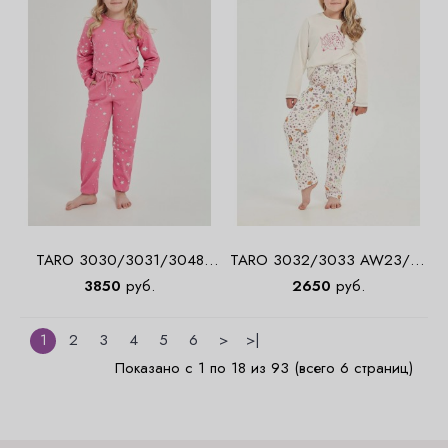
TARO 3030/3031/3048
TARO 3032/3033 AW23/24
AW23/24 ERYKA Пижама
NELL Пижама для девочек
3850
руб.
2650
руб.
для девочек со штанами
со штанами
1
2
3
4
5
6
>
>|
Показано с 1 по 18 из 93 (всего 6 страниц)