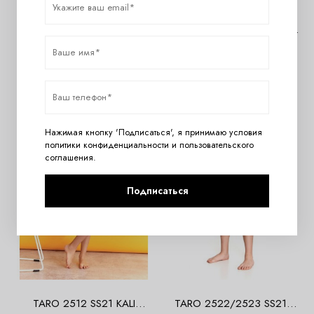
TARO 2202/2203 SS21
TARO 2213/2214 SS21 BEKI
AMELIA Пижама для девочек
Пижама для девочек со
1690
руб.
2170
руб.
с шортами
штанами
Нажимая кнопку 'Подписаться', я принимаю условия
политики конфиденциальности
и
пользовательского
соглашения
.
Подписаться
TARO 2512 SS21 KALI
TARO 2522/2523 SS21