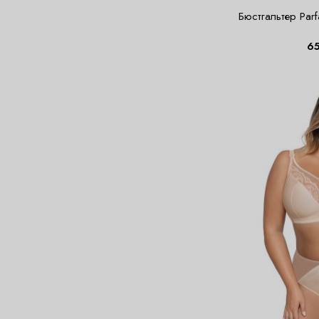
Бюстгальтер Parfa
6