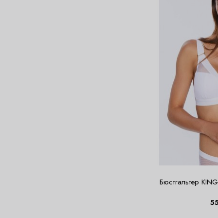
Бюстгальтер KIN
5