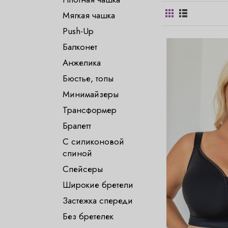
Мягкая чашка
Push-Up
Балконет
Анжелика
Бюстье, топы
Минимайзеры
Трансформер
Бралетт
С силиконовой
спиной
Спейсеры
Широкие бретели
Застежка спереди
Без бретелек