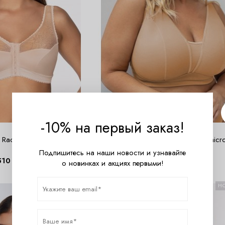
-10% на первый заказ!
 Rachela M бюст
KRIS LINE MARCELLA COFFEE Bra micr
Бюст
Подпишитесь на наши новости и узнавайте
510
руб.
8280
руб.
о новинках и акциях первыми!
НОВИНКА
Н