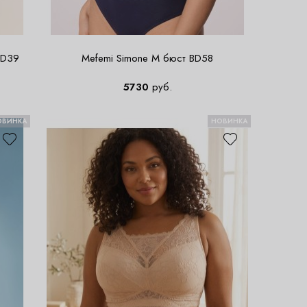
BD39
Mefemi Simone M бюст BD58
5730
руб.
ОВИНКА
НОВИНКА