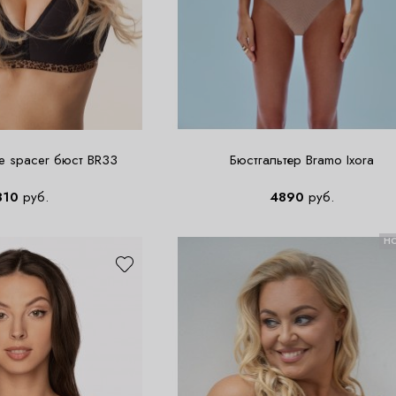
ne spacer бюст BR33
Бюстгальтер Bramo Ixora
310
руб.
4890
руб.
Н