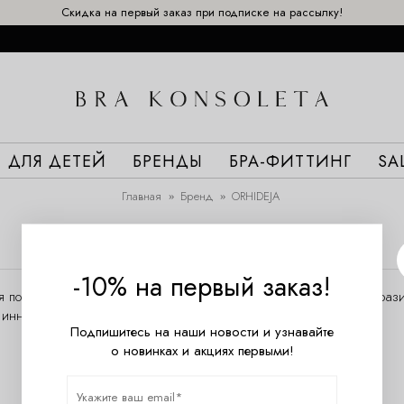
Скидка на первый заказ при подписке на рассылку!
ДЛЯ ДЕТЕЙ
БРЕНДЫ
БРА-ФИТТИНГ
SA
Главная
Бренд
ORHIDEJA
-10% на первый заказ!
лья по доступным ценам. Бренд Оrhideja радует женщин разнообраз
и инновационное коррекционное бельё с микрокапсулами.
Подпишитесь на наши новости и узнавайте
о новинках и акциях первыми!