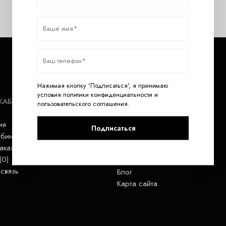
Нажимая кнопку 'Подписаться', я принимаю
условия
политики конфиденциальности
и
КАБИНЕТ
ДОПОЛНИТЕЛЬНО
пользовательского соглашения
.
ия
Скидки
Подписаться
бинет
Акции
аказов
Бренды
(
0
)
Отзывы покупателей
связь
Блог
Карта сайта