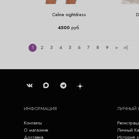
Celine nightdress
D
4500
руб.
1
2
3
4
5
6
7
8
9
>
>|
ИНФОРМАЦИЯ
ЛИЧНЫЙ 
Контакты
Регистрац
О магазине
Личный Ка
Доставка
История з