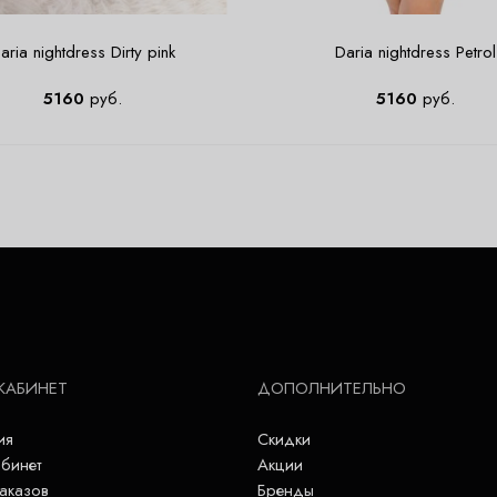
aria nightdress Dirty pink
Daria nightdress Petrol
5160
руб.
5160
руб.
КАБИНЕТ
ДОПОЛНИТЕЛЬНО
ия
Скидки
бинет
Акции
аказов
Бренды