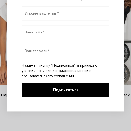
Нажимая кнопку 'Подписаться', я принимаю
условия
политики конфиденциальности
и
пользовательского соглашения
.
Подписаться
 Happy 1/2 pyjamas Ekru
Betty nightdress Black
4500
руб.
4380
руб.