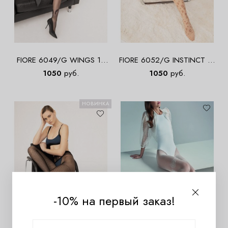
FIORE 6049/G WINGS 15
FIORE 6052/G INSTINCT 15
DEN Колготки
DEN Колготки
1050
руб.
1050
руб.
НОВИНКА
-10% на первый заказ!