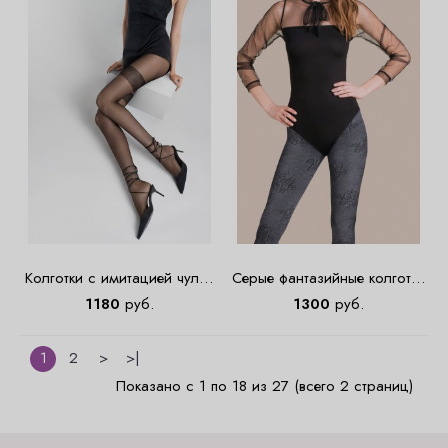
Колготки с имитацией чулок
Серые фантазийные колготки
Zazu Z02 Black
Fiona с цветочным узором
1180
руб.
1300
руб.
1
2
>
>|
Показано с 1 по 18 из 27 (всего 2 страниц)