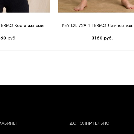
Нажимая кнопку 'Подписаться', я принимаю
условия
политики конфиденциальности
и
пользовательского соглашения
.
 TERMO Кофта женская
KEY LXL 729 1 TERMO Легинсы жен
Подписаться
160
руб.
3160
руб.
КАБИНЕТ
ДОПОЛНИТЕЛЬНО