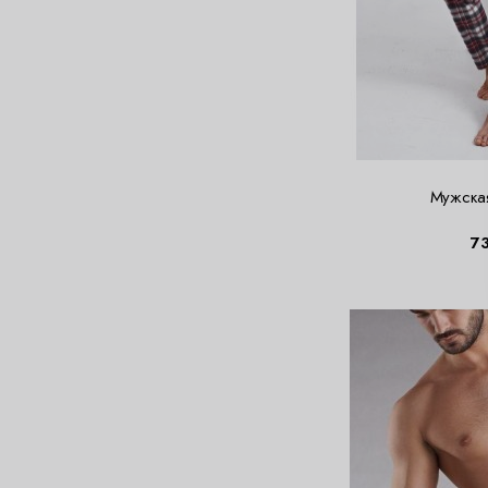
Мужска
7