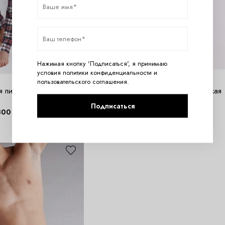
Нажимая кнопку 'Подписаться', я принимаю
условия
политики конфиденциальности
и
пользовательского соглашения
.
я пижама Paul
KEY MVD 012 Кофта мужская
Подписаться
300
руб.
1430
руб.