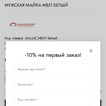
МУЖСКАЯ МАЙКА MB31 БЕЛЫЙ
Код товара:
Uniconf_MB31 Белый
Наличие:
Нет в наличии
Страна:
Румыния
-10% на первый заказ!
0
руб.
Размер
M
L
XL
XXL
Таблица размеров Uniconf
Помощь в MAX
СООБЩИТЬ О ПОСТУПЛЕНИИ