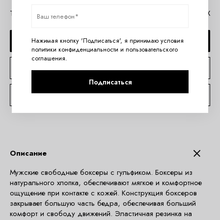
Таблица размеров Ysabel Mora
Помощь в MAX
ДОБАВИТЬ В КОРЗИНУ
Нажимая кнопку 'Подписаться', я принимаю условия
политики конфиденциальности
и
пользовательского
соглашения
.
КУПИТЬ В 1 КЛИК
Подписаться
КОНСУЛЬТАЦИЯ ПО TELEGRAM
Описание
Мужские свободные боксеры с гульфиком. Боксеры из
натурального хлопка, обеспечивают мягкое и комфортное
ощущение при контакте с кожей. Конструкция боксеров
закрывает большую часть бедра, обеспечивая больший
комфорт и свободу движений. Эластичная резинка на