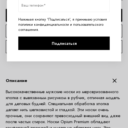
ДОБАВИТЬ В КОРЗИНУ
Нажимая кнопку 'Подписаться', я принимаю условия
политики конфиденциальности
и
пользовательского
соглашения
.
КУПИТЬ В 1 КЛИК
Подписаться
КОНСУЛЬТАЦИЯ ПО TELEGRAM
Описание
Высококачественные мужские носки из мерсеризованного
хлопка с вывязанным рисунком в рубчик, отличная модель
для деловых будней. Специальная обработка хлопка
делает нить шелковистой и гладкой. Эти носки очень
прочные, они сохраняют превосходный внешний вид даже
после частых стирок. Носки Opium Premium обладают
комфортной резинкой и идеально облегают ногу. Это,