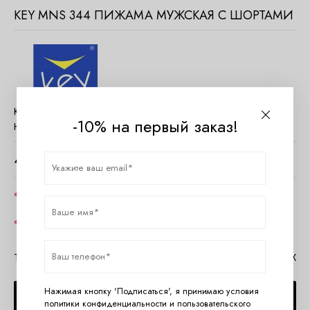
KEY MNS 344 ПИЖАМА МУЖСКАЯ С ШОРТАМИ
Код товара:
623421
-10% на первый заказ!
Наличие:
Нет в наличии
4390
руб.
Цвет
Размер
Таблица размеров Key
Помощь в MAX
Нажимая кнопку 'Подписаться', я принимаю условия
СООБЩИТЬ О ПОСТУПЛЕНИИ
политики конфиденциальности
и
пользовательского