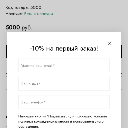
Код товара:
5000
Наличие:
Есть в наличии
5000
руб.
-10% на первый заказ!
ДОБАВИТЬ В КОРЗИНУ
КУПИТЬ В 1 КЛИК
КОНСУЛЬТАЦИЯ ПО TELEGRAM
Нажимая кнопку 'Подписаться', я принимаю условия
Описание
политики конфиденциальности
и
пользовательского
соглашения
.