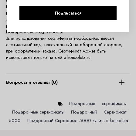
Подарочный Сертификат на сумму 5000 рублей.
Приближаются праздники, знаменательные события, дни
рождения и юбилеи. Вы хотите сделать оригинальный и
Подписаться
запоминающийся подарок своей любимой, другу или
родственнику, но не знаете ЧТО именно подарить?
Подарите свободу выбора!
Для использования сертификата необходимо ввести
специальный код, напечатанный на оборотной стороне,
при оформлении заказа. Сертификат может быть
использован только на сайте konsoleta.ru
Вопросы и отзывы (0)
Подарочные
,
сертификаты
,
Подарочные сертификаты
,
Подарочный
,
Сертификат
,
5000
,
Подарочный Сертификат 5000 купить в konsoleta