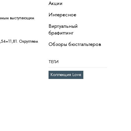
Акции
Интересное
 самым выступающим
Виртуальный
брафиттинг
2,54=11,81. Округляем
Обзоры бюстгальтеров
ТЕГИ
Коллекция Love