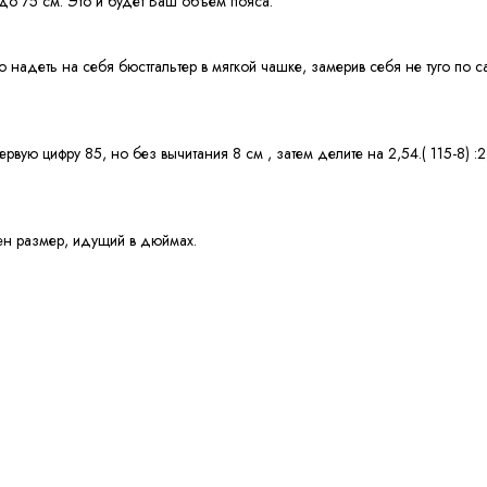
 до 75 см. Это и будет Ваш объем пояса.
о надеть на себя бюстгальтер в мягкой чашке, замерив себя не туго по
рвую цифру 85, но без вычитания 8 см , затем делите на 2,54.( 115-8) :
оен размер, идущий в дюймах.