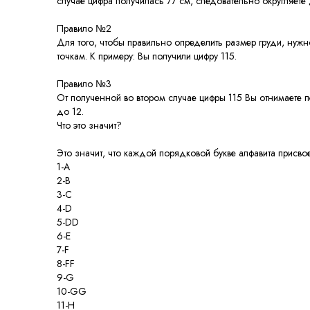
случае цифра получилась 77 см, следовательно округляете
Правило №2
Для того, чтобы правильно определить размер груди, нужн
точкам. К примеру: Вы получили цифру 115.
Правило №3
От полученной во втором случае цифры 115 Вы отнимаете пе
до 12.
Что это значит?
Это значит, что каждой порядковой букве алфавита присв
1-А
2-В
3-С
4-D
5-DD
6-E
7-F
8-FF
9-G
10-GG
11-H