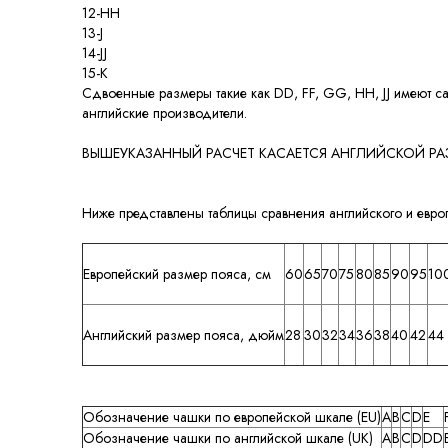
12-HH
13-J
14-JJ
15-K
Сдвоенные размеры такие как DD, FF, GG, HH, JJ имеют с
английские производители.
ВЫШЕУКАЗАННЫЙ РАСЧЕТ КАСАЕТСЯ АНГЛИЙСКОЙ РА
Ниже представлены таблицы сравнения английского и европ
Европейский размер пояса, см
60
65
70
75
80
85
90
95
10
Английский размер пояса, дюйм
28
30
32
34
36
38
40
42
44
Обозначение чашки по европейской шкале (EU)
A
B
C
D
E
Обозначение чашки по английской шкале (UK)
A
B
C
D
DD