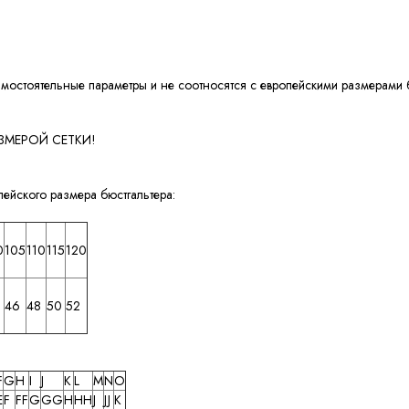
амостоятельные параметры и не соотносятся с европейскими размерами 
ЗМЕРОЙ СЕТКИ!
ейского размера бюстгальтера:
-10% на первый заказ!
0
105
110
115
120
Подпишитесь на наши новости и узнавайте
о новинках и акциях первыми!
46
48
50
52
F
G
H
I
J
K
L
M
N
O
E
F
FF
G
GG
H
HH
J
JJ
K