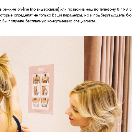
в режиме on-line (по видеосвязи) или позвонив нам по телефону 8 499 
 которые определят не только Ваши параметры, но и подберут модель бюс
 Вы получите бесплатную консультацию специалиста.
Нажимая кнопку 'Подписаться', я принимаю
условия
политики конфиденциальности
и
пользовательского соглашения
.
Подписаться