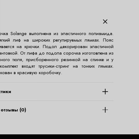
чка Solange выполнена из эластичного полиамида.
ягкий лиф на широких регулируемых лямках. Пояс
ивается на крючки. Подол декорирован эластичной
антовкой. От лифа до подола сорочка изготовлена из
ного тюля, присборенного резинкой на спинке и у
омплект входят трусики-стринг на тонких лямках.
акован в красивую коробочку.
стики
отзывы (0)