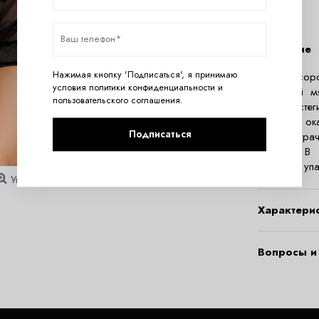
Описание
Нажимая кнопку 'Подписаться', я принимаю
Черная соро
условия
политики конфиденциальности
и
Атласный м
пользовательского соглашения
.
лифа застег
атласной ок
Подписаться
полупрозрач
подола. В к
Комплект уп
Увеличить
Характери
Вопросы и 