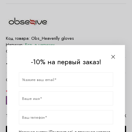
Код товара:
Obs_Heavenlly gloves
Наличие:
Есть в наличии
Страна:
Польша
-10% на первый заказ!
1900
руб.
Очистить параметры
Размер
one size
Таблица размеров Obsessive
Помощь в MAX
Нажимая кнопку 'Подписаться', я принимаю условия