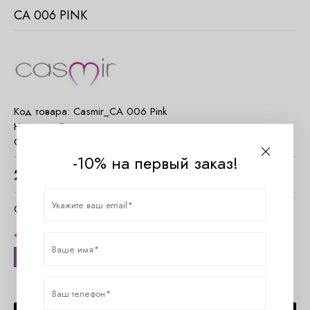
CA 006 PINK
Код товара:
Casmir_CA 006 Pink
Наличие:
Есть в наличии
Страна:
Польша
-10% на первый заказ!
2260
руб.
Очистить параметры
Размер
one size