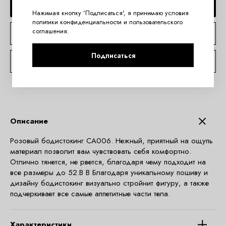
ДОБАВИТЬ В КОРЗИНУ
Нажимая кнопку 'Подписаться', я принимаю условия
политики конфиденциальности
и
пользовательского
соглашения
.
КУПИТЬ В 1 КЛИК
Подписаться
КОНСУЛЬТАЦИЯ ПО TELEGRAM
Описание
Розовый бодистокинг CA006. Нежный, приятный на ощупь
материал позволит вам чувствовать себя комфортно.
Отлично тянется, не рвется, благодаря чему подходит на
все размеры до 52.В В Благодаря уникальному пошиву и
дизайну бодистокинг визуально стройнит фигуру, а также
подчеркивает все самые аппетитные части тела.
Характеристики