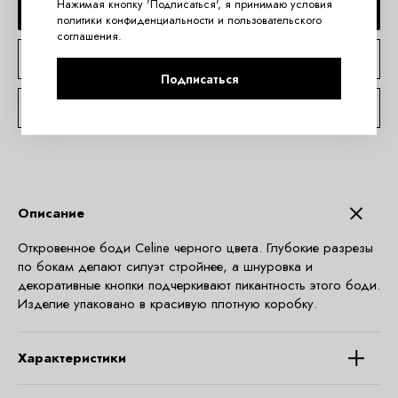
Нажимая кнопку 'Подписаться', я принимаю условия
ДОБАВИТЬ В КОРЗИНУ
политики конфиденциальности
и
пользовательского
соглашения
.
КУПИТЬ В 1 КЛИК
Подписаться
КОНСУЛЬТАЦИЯ ПО TELEGRAM
Описание
Откровенное боди Celine черного цвета. Глубокие разрезы
по бокам делают силуэт стройнее, а шнуровка и
декоративные кнопки подчеркивают пикантность этого боди.
Изделие упаковано в красивую плотную коробку.
Характеристики