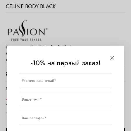
CELINE BODY BLACK
Код товара:
P+_Celine body Black
Наличие:
Есть в наличии
Страна:
Польша
-10% на первый заказ!
8440
руб.
Очистить параметры
Размер
4XL/5XL
6XL/7XL