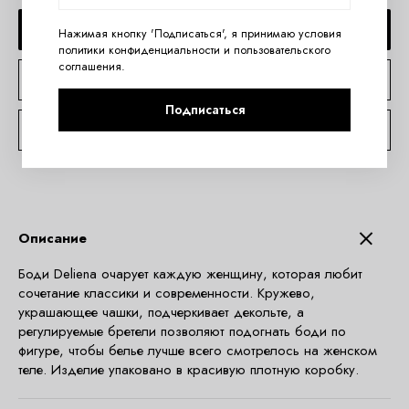
ДОБАВИТЬ В КОРЗИНУ
Нажимая кнопку 'Подписаться', я принимаю условия
политики конфиденциальности
и
пользовательского
соглашения
.
КУПИТЬ В 1 КЛИК
Подписаться
КОНСУЛЬТАЦИЯ ПО TELEGRAM
Описание
Боди Deliena очарует каждую женщину, которая любит
сочетание классики и современности. Кружево,
украшающее чашки, подчеркивает декольте, а
регулируемые бретели позволяют подогнать боди по
фигуре, чтобы белье лучше всего смотрелось на женском
теле. Изделие упаковано в красивую плотную коробку.