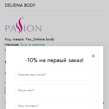
DELIENA BODY
Код товара:
Pas_Deliena body
Наличие:
Есть в наличии
Страна:
Польша
-10% на первый заказ!
6100
руб.
Очистить параметры
Размер
S/M
L/XL
XXL/3XL
Таблица размеров Passion Lingerie
Помощь в MAX