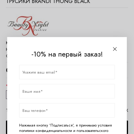
ТРУСИКИ BRANDI THONG BLACK
Код товара:
BN_Brandi thong Black
Наличие:
Нет в наличии
-10% на первый заказ!
Страна:
Польша
0
руб.
Размер
S/M
L/XL
Таблица размеров Beauty Night
Помощь в MAX
Нажимая кнопку 'Подписаться', я принимаю условия
СООБЩИТЬ О ПОСТУПЛЕНИИ
политики конфиденциальности
и
пользовательского