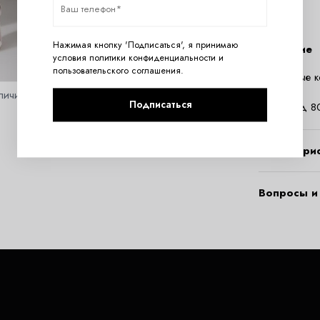
Нажимая кнопку 'Подписаться', я принимаю
Описание
условия
политики конфиденциальности
и
пользовательского соглашения
.
Эротичные к
Состав:
личить
Подписаться
полиамид 8
Характери
Вопросы и 