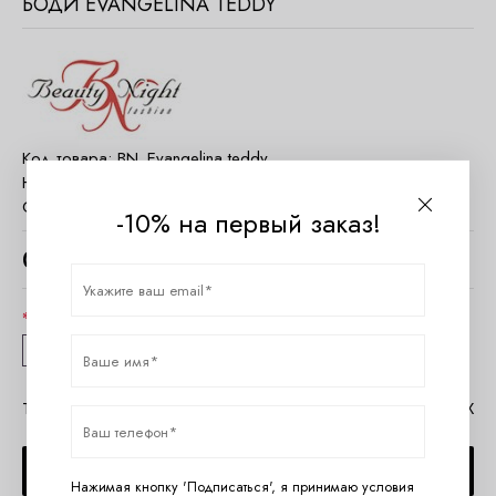
БОДИ EVANGELINA TEDDY
Код товара:
BN_Evangelina teddy
Наличие:
Нет в наличии
Страна:
Польша
-10% на первый заказ!
0
руб.
Размер
S/M
L/XL
Таблица размеров Beauty Night
Помощь в MAX
СООБЩИТЬ О ПОСТУПЛЕНИИ
Нажимая кнопку 'Подписаться', я принимаю условия