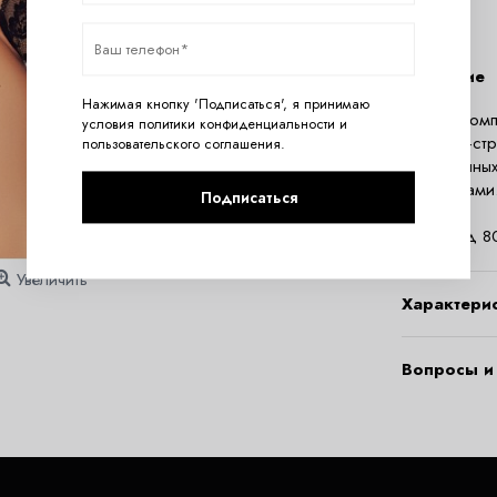
Описание
Нажимая кнопку 'Подписаться', я принимаю
Черный комп
условия
политики конфиденциальности
и
трусиков-ст
пользовательского соглашения
.
и эластичны
бретельками
Подписаться
Состав:
полиамид 8
Увеличить
Характери
Вопросы и 