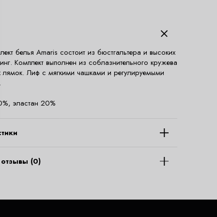
лект белья Amaris состоит из бюстгальтера и высоких
ринг. Комплект выполнен из соблазнительного кружева
х лямок. Лиф с мягкими чашками и регулируемыми
.
0%, эластан 20%
стики
отзывы (0)