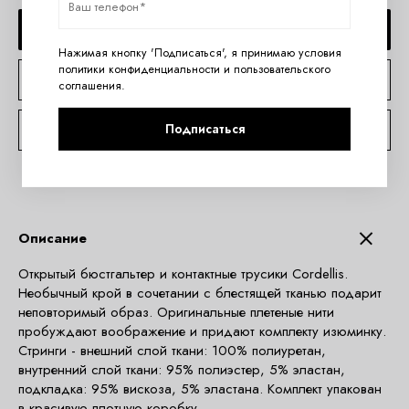
ДОБАВИТЬ В КОРЗИНУ
Нажимая кнопку 'Подписаться', я принимаю условия
политики конфиденциальности
и
пользовательского
КУПИТЬ В 1 КЛИК
соглашения
.
Подписаться
КОНСУЛЬТАЦИЯ ПО TELEGRAM
Описание
Открытый бюстгальтер и контактные трусики Cordellis.
Необычный крой в сочетании с блестящей тканью подарит
неповторимый образ. Оригинальные плетеные нити
пробуждают воображение и придают комплекту изюминку.
Стринги - внешний слой ткани: 100% полиуретан,
внутренний слой ткани: 95% полиэстер, 5% эластан,
подкладка: 95% вискоза, 5% эластана. Комплект упакован
в красивую плотную коробку.