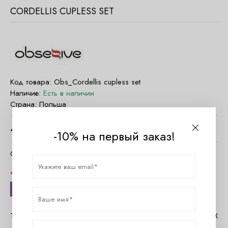
CORDELLIS CUPLESS SET
Код товара:
Obs_Cordellis cupless set
Наличие:
Есть в наличии
Страна:
Польша
4840
руб.
-10% на первый заказ!
Очистить параметры
Размер
one size
Таблица размеров Obsessive
Помощь в MAX