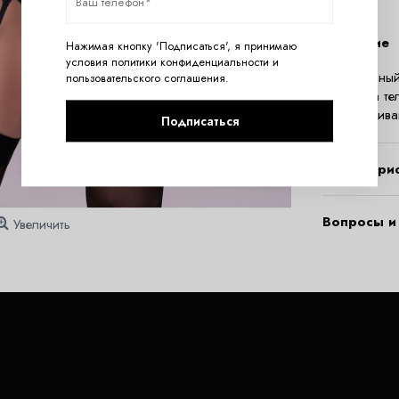
Описание
Нажимая кнопку 'Подписаться', я принимаю
условия
политики конфиденциальности
и
Женственный
пользовательского соглашения
.
чулок. На т
поддерживаю
Подписаться
Характери
Вопросы и 
Увеличить