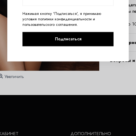
7101. Издел
с игривым п
Нажимая кнопку 'Подписаться', я принимаю
Состав:
условия
политики конфиденциальности
и
полиэстер 
пользовательского соглашения
.
Подписаться
Характери
Вопросы и 
Увеличить
КАБИНЕТ
ДОПОЛНИТЕЛЬНО