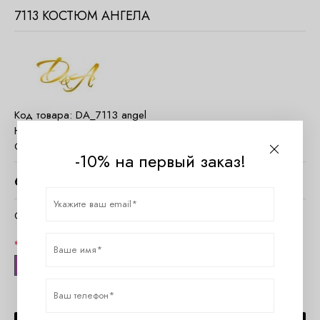
7113 КОСТЮМ АНГЕЛА
Код товара:
DA_7113 angel
Наличие:
Есть в наличии
Страна:
Россия
-10% на первый заказ!
6040
руб.
Очистить параметры
Размер
S/M