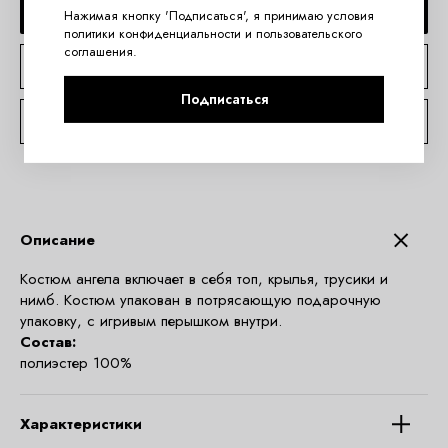
ДОБАВИТЬ В КОРЗИНУ
Нажимая кнопку 'Подписаться', я принимаю условия
политики конфиденциальности
и
пользовательского
соглашения
.
КУПИТЬ В 1 КЛИК
Подписаться
КОНСУЛЬТАЦИЯ ПО TELEGRAM
Описание
Костюм ангела включает в себя топ, крылья, трусики и
нимб. Костюм упакован в потрясающую подарочную
упаковку, с игривым перышком внутри.
Состав:
полиэстер 100%
Характеристики