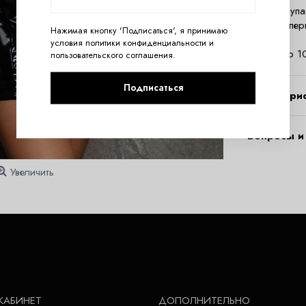
Изделие упа
игривым пер
Нажимая кнопку 'Подписаться', я принимаю
Состав:
условия
политики конфиденциальности
и
полиэстер 
пользовательского соглашения
.
Подписаться
Характери
Вопросы и 
Увеличить
КАБИНЕТ
ДОПОЛНИТЕЛЬНО