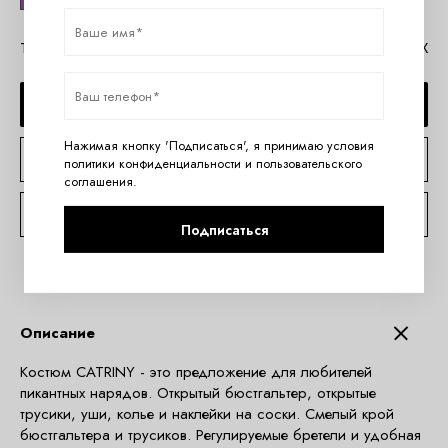
Таблица размеров Obsessive
Помощь в MAX
ДОБАВИТЬ В КОРЗИНУ
Нажимая кнопку 'Подписаться', я принимаю условия
КУПИТЬ В 1 КЛИК
политики конфиденциальности
и
пользовательского
соглашения
.
КОНСУЛЬТАЦИЯ ПО TELEGRAM
Подписаться
Описание
Костюм CATRINY - это предложение для любителей
пикантных нарядов. Открытый бюстгальтер, открытые
трусики, уши, колье и наклейки на соски. Смелый крой
бюстгальтера и трусиков. Регулируемые бретели и удобная