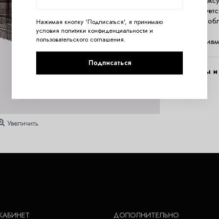
Тонкая секс
комплектует
фигуру, соб
Нажимая кнопку 'Подписаться', я принимаю
Состав:
условия
политики конфиденциальности
и
пользовательского соглашения
.
90% полиам
Подписаться
Вопросы и 
Увеличить
КАБИНЕТ
ДОПОЛНИТЕЛЬНО