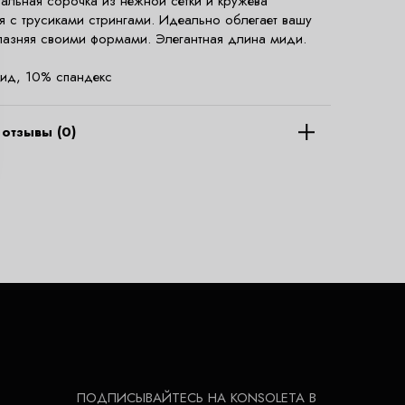
уальная сорочка из нежной сетки и кружева
ся с трусиками стрингами. Идеально облегает вашу
лазняя своими формами. Элегантная длина миди.
ид, 10% спандекс
отзывы (0)
ПОДПИСЫВАЙТЕСЬ НА KONSOLETA В