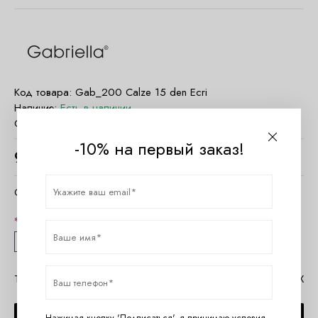
Код товара:
Gab_200 Calze 15 den Ecri
Наличие:
Есть в наличии
Страна:
Польша
-10% на первый заказ!
900
руб.
Очистить параметры
Размер
1/2
3/4
Таблица размеров Gabriella
Помощь в MAX
Нажимая кнопку 'Подписаться', я принимаю условия