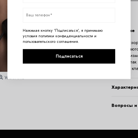
Описание
Нажимая кнопку 'Подписаться', я принимаю
условия
политики конфиденциальности
и
пользовательского соглашения
.
Чулки с узо
переплетают
минимализма
Подписаться
случаев, та
основе и кл
Увеличить
Характери
Вопросы и 