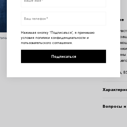
Описание
Тонкие чувс
Нажимая кнопку 'Подписаться', я принимаю
бедра украш
личить
условия
политики конфиденциальности
и
напоминающи
пользовательского соглашения
.
делает тонк
изготовлены
Подписаться
высочайшего
Состав:
полиамид 8
Характери
Вопросы и 