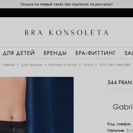
Скидка на первый заказ при подписке на рассылку!
ДЛЯ ДЕТЕЙ
БРЕНДЫ
БРА-ФИТТИНГ
SA
Главная
Для женщин
Колготки и чулки
Чулки
544 Fran Nero/Red
544 FRAN
Код товара:
Наличие:
Ес