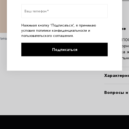
Нажимая кнопку 'Подписаться', я принимаю
Описание
условия
политики конфиденциальности
и
пользовательского соглашения
.
личить
Носки M110
и безнапорно
Подписаться
Fresh кожа 
бактериальн
Характери
Вопросы и 