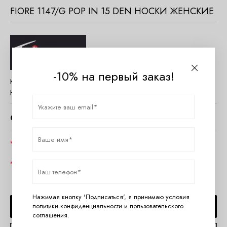
FIORE 1147/G POP IN 15 DEN НОСКИ ЖЕНСКИЕ
-10% на первый заказ!
Код товара:
588805
Наличие:
Нет в наличии
630
руб.
Цвет
Размер
Нажимая кнопку 'Подписаться', я принимаю условия
СООБЩИТЬ О ПОСТУПЛЕНИИ
политики конфиденциальности
и
пользовательского
соглашения
.