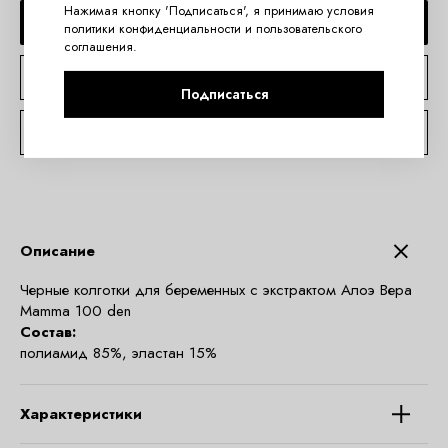
Нажимая кнопку 'Подписаться', я принимаю условия
ДОБАВИТЬ В КОРЗИНУ
политики конфиденциальности
и
пользовательского
соглашения
.
КУПИТЬ В 1 КЛИК
Подписаться
КОНСУЛЬТАЦИЯ ПО TELEGRAM
Описание
Черные колготки для беременных с экстрактом Алоэ Вера
Mamma 100 den
Состав:
полиамид 85%, эластан 15%
Характеристики