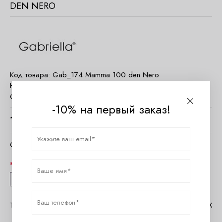
DEN NERO
Код товара:
Gab_174 Mamma 100 den Nero
Наличие:
Есть в наличии
Страна:
Польша
-10% на первый заказ!
1060
руб.
Очистить параметры
Размер
2
3
4
Таблица размеров Gabriella
Помощь в MAX