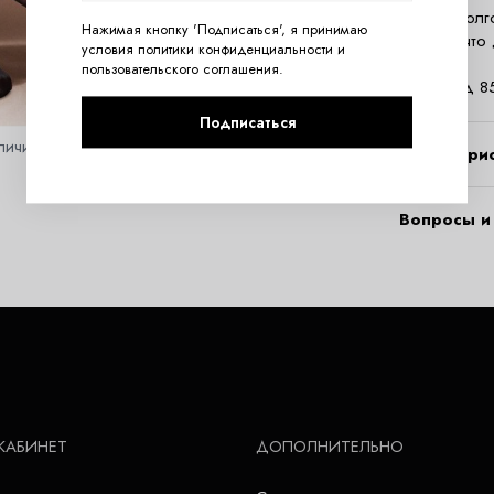
Черные колг
Нажимая кнопку 'Подписаться', я принимаю
лайкры, что
условия
политики конфиденциальности
и
Состав:
пользовательского соглашения
.
полиамид 8
Подписаться
личить
Характери
Вопросы и 
КАБИНЕТ
ДОПОЛНИТЕЛЬНО