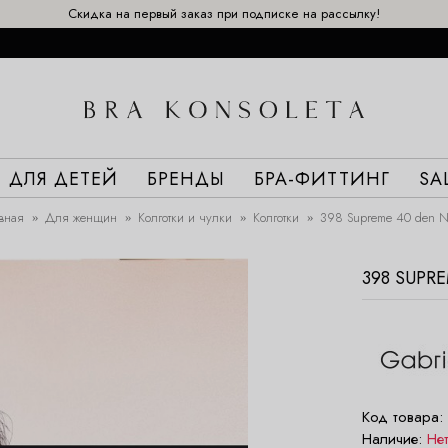
Скидка на первый заказ при подписке на рассылку!
ДЛЯ ДЕТЕЙ
БРЕНДЫ
БРА-ФИТТИНГ
SA
вная
Для женщин
Колготки и чулки
Колготки
398 Supreme 40 den N
398 SUPR
Код товара:
Наличие:
Не