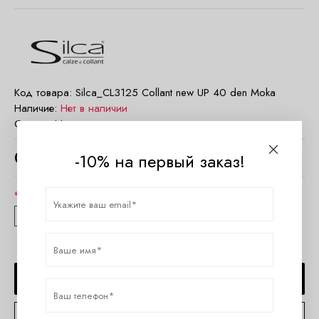
Код товара:
Silca_CL3125 Collant new UP 40 den Moka
Наличие:
Нет в наличии
Страна:
Италия
0
руб.
-10% на первый заказ!
Размер
2
3
СООБЩИТЬ О ПОСТУПЛЕНИИ
КОНСУЛЬТАЦИЯ ПО TELEGRAM