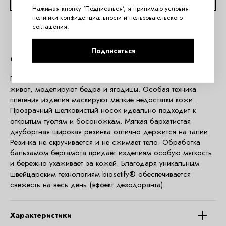
Нажимая кнопку 'Подписаться', я принимаю условия
политики конфиденциальности
и
пользовательского
соглашения
.
Подписаться
Описание
Прозрачные моделирующие колготки 40 den. Сглаживают
живот, моделируют бедра и ягодицы. Особая техника
плетения изделия маскируют мелкие недостатки кожи.
Прозрачный шелковистый носок идеально подходит к
открытым туфлям и босоножкам. Мягкая бархатистая
двубортная широкая резинка отлично держится на талии.
Резинка не скручивается и не сжимает тело. Обработка
бальзамом бергамота придаёт изделиям особую мягкость
и бережно ухаживает за кожей. Благодаря уникальным
швейцарским технологиям biosetify® обеспечивается
свежесть на весь день (эффект дезодоранта).
Характеристики