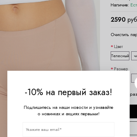
Наличие:
Ес
2590
руб
Очистить па
Цвет
Телесный
ч
Размер
S
-10% на первый заказ!
Таблица раз
Подпишитесь на наши новости и узнавайте
о новинках и акциях первыми!