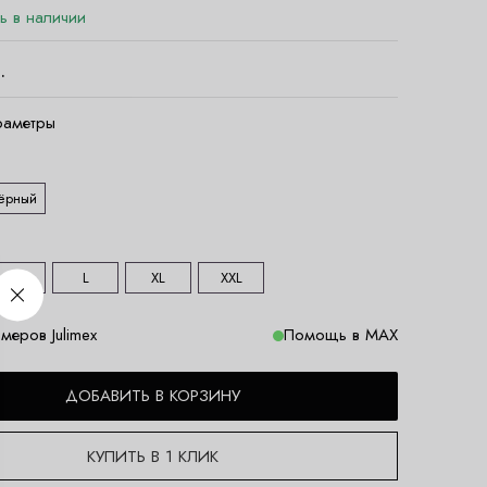
ть в наличии
.
раметры
ёрный
M
L
XL
XXL
меров Julimex
Помощь в MAX
ДОБАВИТЬ В КОРЗИНУ
КУПИТЬ В 1 КЛИК