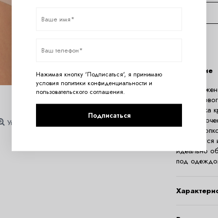
Описание
Нажимая кнопку 'Подписаться', я принимаю
условия
политики конфиденциальности
и
Трусики жен
пользовательского соглашения
.
из хлопковог
обработка к
Подписаться
талии, с оч
Увеличить
100% хлопко
скатывается 
идеально об
под одеждой
Характери