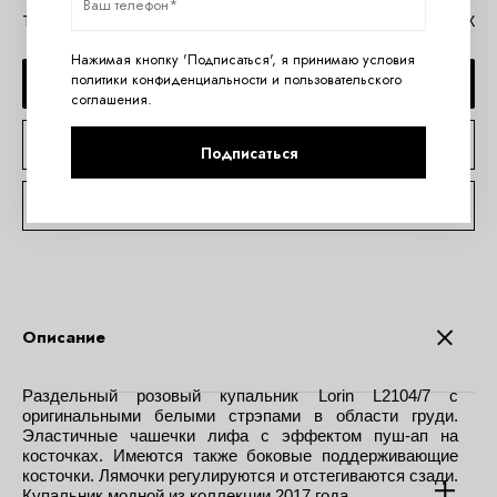
Таблица размеров Lorin
Помощь в MAX
Нажимая кнопку 'Подписаться', я принимаю условия
политики конфиденциальности
и
пользовательского
ДОБАВИТЬ В КОРЗИНУ
соглашения
.
КУПИТЬ В 1 КЛИК
Подписаться
КОНСУЛЬТАЦИЯ ПО TELEGRAM
Описание
Раздельный розовый купальник Lorin L2104/7 с
оригинальными белыми стрэпами в области груди.
Эластичные чашечки лифа с эффектом пуш-ап на
косточках. Имеются также боковые поддерживающие
косточки. Лямочки регулируются и отстегиваются сзади.
Купальник модной из коллекции 2017 года.