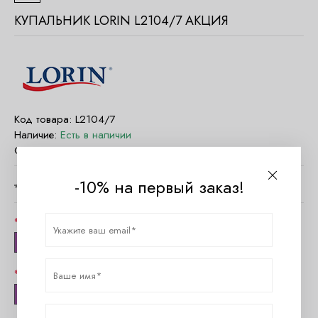
КУПАЛЬНИК LORIN L2104/7 АКЦИЯ
Код товара:
L2104/7
Наличие:
Есть в наличии
Страна:
Польша
-10% на первый заказ!
4120
руб.
2100
руб.
Цвет
Розовый
Размер
70С/36